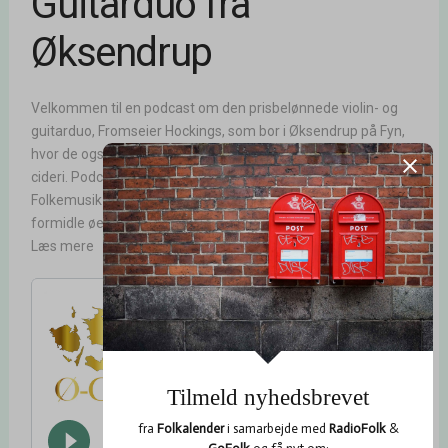
Guitarduo fra
Øksendrup
Velkommen til en podcast om den prisbelønnede violin- og
guitarduo, Fromseier Hockings, som bor i Øksendrup på Fyn,
hvor de også driver en lille økologisk æbleplantage og et
cideri. Podcasten er en del af en serie med titlen Ø-Guld –
Folkemusik i Danmark som handler om at dokumentere og
formidle øernes folkemusik og den scene den er en del af. ...
Læs mere