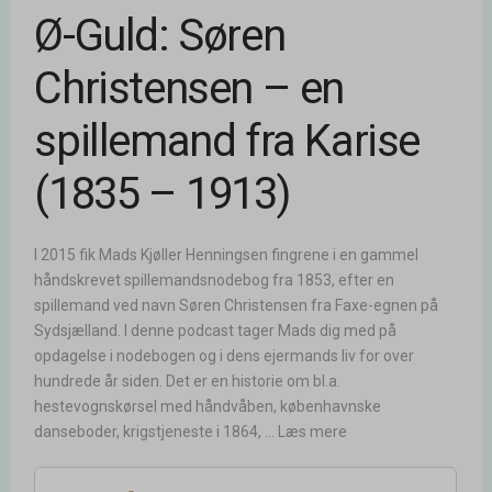
Ø-Guld: Søren
Christensen – en
spillemand fra Karise
(1835 – 1913)
I 2015 fik Mads Kjøller Henningsen fingrene i en gammel
håndskrevet spillemandsnodebog fra 1853, efter en
spillemand ved navn Søren Christensen fra Faxe-egnen på
Sydsjælland. I denne podcast tager Mads dig med på
opdagelse i nodebogen og i dens ejermands liv for over
hundrede år siden. Det er en historie om bl.a.
hestevognskørsel med håndvåben, københavnske
danseboder, krigstjeneste i 1864, ... Læs mere