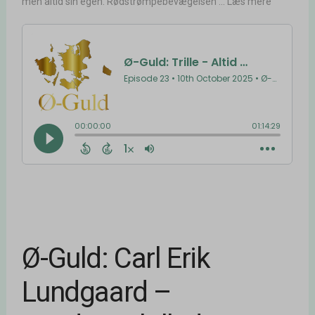
men altid sin egen. Rødstrømpebevægelsen ... Læs mere
Ø-Guld: Carl Erik
Lundgaard –