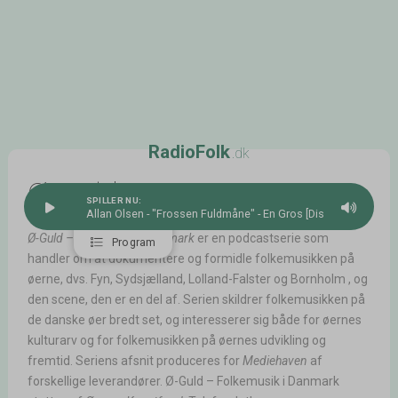
R
a
d
i
o
F
o
l
k
.dk
Ø-Guld
SPILLER NU:
Allan Olsen - "Frossen Fuldmåne" - En Gros [Disc 1]
Ø-Guld – Folkemusik i Danmark
er en podcastserie som
Program
handler om at dokumentere og formidle folkemusikken på
øerne, dvs. Fyn, Sydsjælland, Lolland-Falster og Bornholm , og
den scene, den er en del af. Serien skildrer folkemusikken på
de danske øer bredt set, og interesserer sig både for øernes
kulturarv og for folkemusikken på øernes udvikling og
fremtid. Seriens afsnit produceres for
Mediehaven
af
forskellige leverandører. Ø-Guld – Folkemusik i Danmark