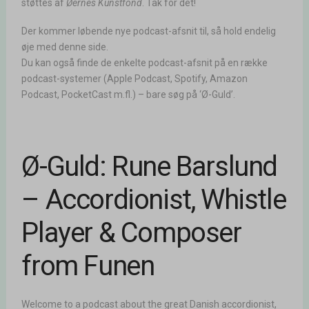
støttes af
Øernes Kunstfond
. Tak for det!
Der kommer løbende nye podcast-afsnit til, så hold endelig
øje med denne side.
Du kan også finde de enkelte podcast-afsnit på en række
podcast-systemer (Apple Podcast, Spotify, Amazon
Podcast, PocketCast m.fl.) – bare søg på ‘Ø-Guld’.
Ø-Guld: Rune Barslund
– Accordionist, Whistle
Player & Composer
from Funen
Welcome to a podcast about the great Danish accordionist,