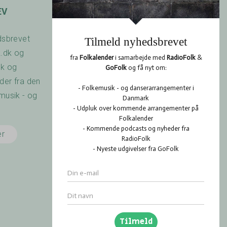
EV
OPSLAGSTAVLEN
dsbrevet
Har du arrangeret en
k.dk og
koncert? Savner du
dk og
nogen at spille med? Er
er fra den
der noget du gerne vil
musik - og
vide? Brug
RadioFolk.dk's
Opslagstavle, og se
er
også hvad andre har
gang i på RadioFolk.dk's
Opslagstavle.
Gå til
Opslagstavlen