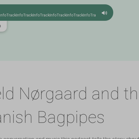
InfoTrackInfoTrackInfoTrackInfoTrackInfoTrackInfoTrackInfo
m
Annonce
ROOTSWORLD RAD
Folk, roots, jazz and
Cliff Furnald presents
anywhere in the wor
ld Nørgaard and t
nish Bagpipes
 conversation and music this podcast tells the story abou