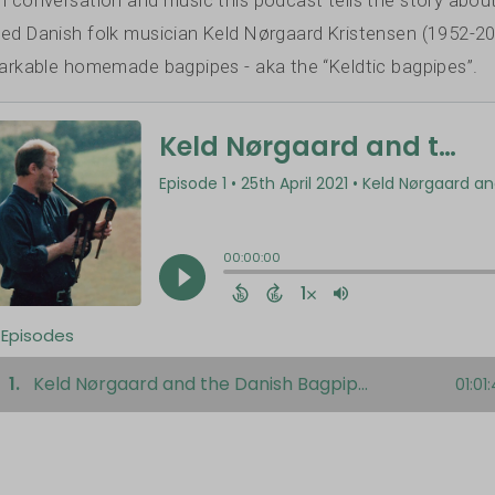
d Danish folk musician Keld Nørgaard Kristensen (1952-2
arkable homemade bagpipes - aka the “Keldtic bagpipes”.