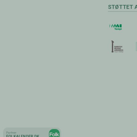
STØTTET 
Partner
Partner
FOLKALENDER.DK
STATENS