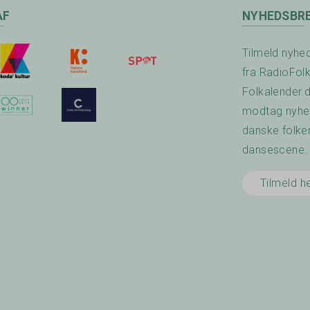
AF
NYHEDSBR
Tilmeld nyhe
fra RadioFol
Folkalender.
modtag nyhed
danske folke
dansescene.
Tilmeld h