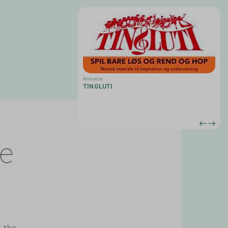
Annonce
IO
TINGLUTI
 beyond: RootsWorld editor
 all sorts of music from
ld. www.rootsworld.com
he
t the