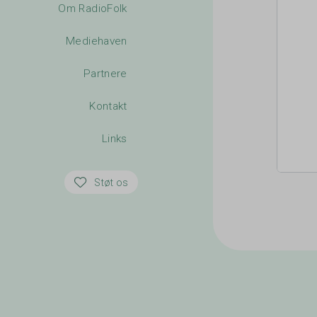
Om RadioFolk
Mediehaven
Partnere
Kontakt
Links
Støt os