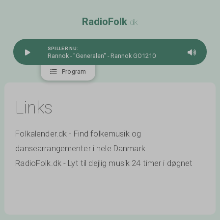
R
a
d
i
o
F
o
l
k
.dk
SPILLER NU:
Rannok - "Generalen" - Rannok GO1210
Program
Links
Folkalender.dk - Find folkemusik og
dansearrangementer i hele Danmark
RadioFolk.dk - Lyt til dejlig musik 24 timer i døgnet