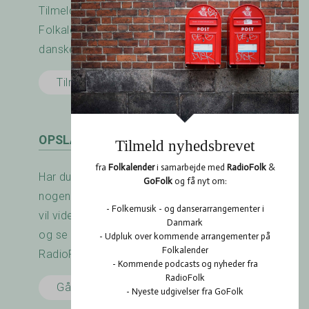
Tilmeld nyhedsbrevet fra RadioFolk.dk og
Folkalender.dk og modtag nyheder fra den
danske folkemusik - og dansescene.
Tilmeld her
OPSLAGSTAVLEN
Har du arrangeret en koncert? Savner du
nogen at spille med? Er der noget du gerne
vil vide? Brug RadioFolk.dk's Opslagstavle,
og se også hvad andre har gang i på
RadioFolk.dk's Opslagstavle.
Gå til Opslagstavlen