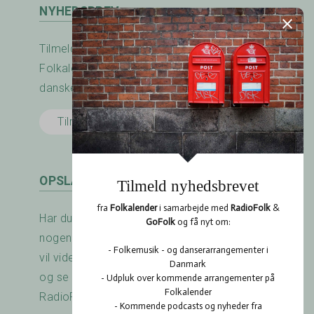
NYHEDSBREV
Tilmeld nyhedsbrevet fra RadioFolk.dk og
Folkalender.dk og modtag nyheder fra den
danske folkemusik - og dansescene.
Tilmeld her
OPSLAGSTAVLEN
Har du arrangeret en koncert? Savner du
nogen at spille med? Er der noget du gerne
vil vide? Brug RadioFolk.dk's Opslagstavle,
og se også hvad andre har gang i på
RadioFolk.dk's Opslagstavle.