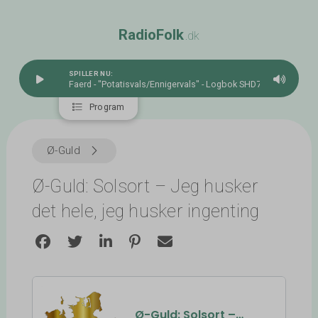
R
a
d
i
o
F
o
l
k
.dk
SPILLER NU:
Faerd - "Potatisvals/Ennigervals" - Logbok SHD71 TUTL
Program
Ø-Guld
Ø-Guld: Solsort – Jeg husker
det hele, jeg husker ingenting