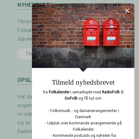
NYHEDSBREV
Tilmeld nyhedsbrevet fra RadioFolk.dk og
Folkalender.dk og modtag nyheder fra den
danske folkemusik - og dansescene.
Tilmeld her
OPSLAGSTAVLEN
Har du arrangeret en koncert? Savner du
nogen at spille med? Er der noget du gerne
vil vide? Brug RadioFolk.dk's Opslagstavle,
og se også hvad andre har gang i på
RadioFolk.dk's Opslagstavle.