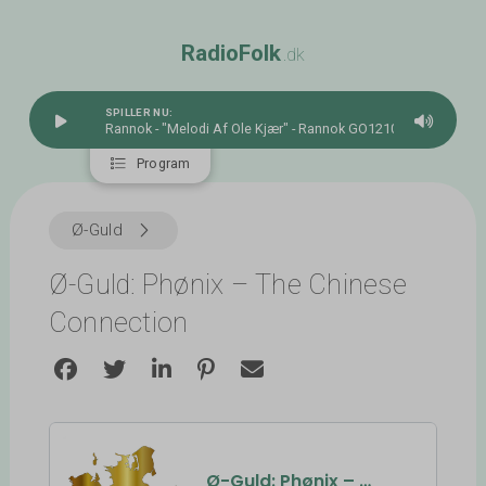
R
a
d
i
o
F
o
l
k
.dk
SPILLER NU:
Rannok - "Melodi Af Ole Kjær" - Rannok GO1210
Program
Ø-Guld
Ø-Guld: Phønix – The Chinese
Connection