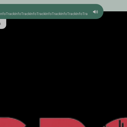
InfoTrackInfoTrackInfoTrackInfoTrackInfoTrackInfoTrackInfo
m
Annonce
RADIOFOLK CAP
Vis din støtte til Rad
købes i folkshop.dk