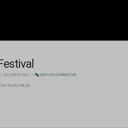
estival
1. DECEMBER 2021
SKRIV EN KOMMENTAR
tter Radiofolk.dk.