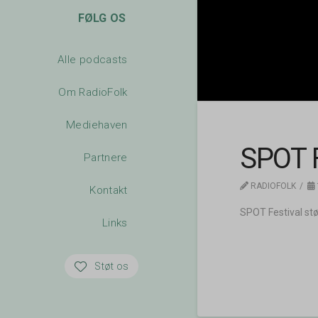
FØLG OS
Alle podcasts
Om RadioFolk
Mediehaven
SPOT F
Partnere
RADIOFOLK
Kontakt
SPOT Festival stø
Links
Støt os