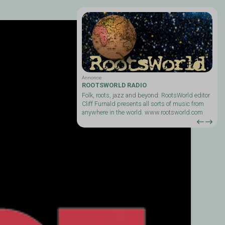
Annonce
ROOTSWORLD RADIO
iofolk med en radiofolk Cap.
Folk, roots, jazz and beyond: RootsWorld editor
Cliff Furnald presents all sorts of music from
anywhere in the world. www.rootsworld.com