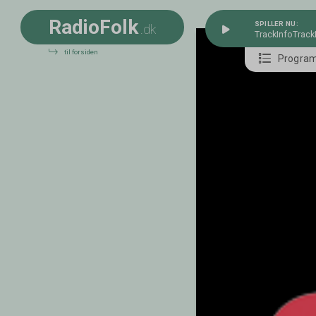
R
a
d
i
o
F
o
l
k
SPILLER NU:
.dk
TrackInfo
Track
til forsiden
Progra