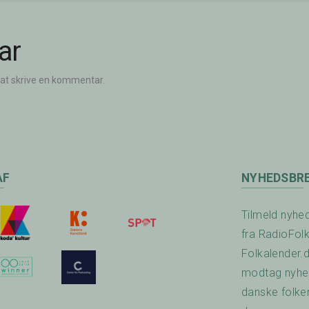
ar
 at skrive en kommentar.
AF
NYHEDSBR
Tilmeld nyhe
fra RadioFol
Folkalender.
modtag nyhed
danske folke