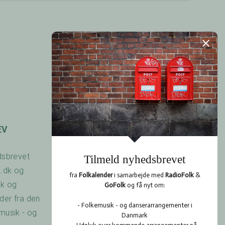
EV
OPSLAGSTAVLEN
dsbrevet
Har du arrangeret en
k.dk og
koncert? Savner du
dk og
nogen at spille med? Er
er fra den
der noget du gerne vil
musik - og
vide? Brug