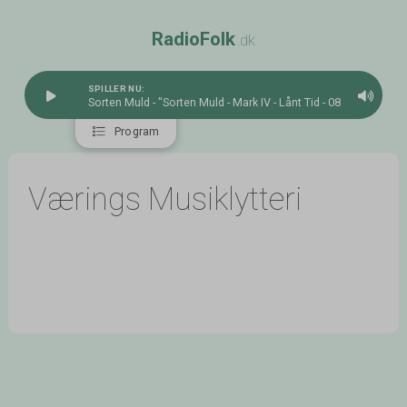
R
a
d
i
o
F
o
l
k
.dk
SPILLER NU:
Sorten Muld - "Sorten Muld - Mark IV - Lånt Tid - 08 - Lysets Tøv
Program
Værings Musiklytteri