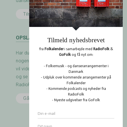
danske folkemusik - og dansescene.
Tilmeld her
OPSLAGSTAVLEN
Har du arrangeret en koncert? Savner du
nogen at spille med? Er der noget du gerne
vil vide? Brug RadioFolk.dk's Opslagstavle,
og se også hvad andre har gang i på
RadioFolk.dk's Opslagstavle.
Gå til Opslagstavlen