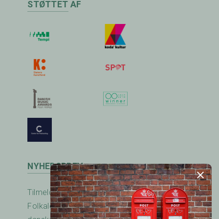
STØTTET AF
NYHEDSBREV
Tilmeld nyhedsbrevet fra RadioFolk.dk og
Folkalender.dk og modtag nyheder fra den