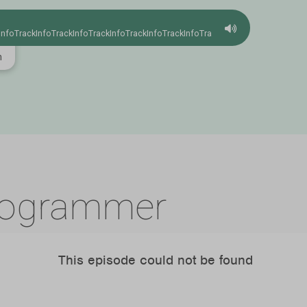
InfoTrackInfoTrackInfoTrackInfoTrackInfoTrackInfoTrackInfo
m
Annonce
FOLKSHOP.DK
CD & Vinyl Dansk pro
direkte fra kilden..
rogrammer