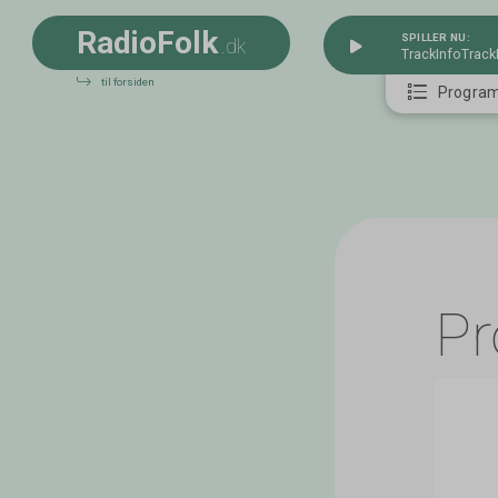
R
a
d
i
o
F
o
l
k
SPILLER NU:
.dk
TrackInfo
Track
til forsiden
Progra
P