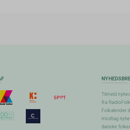
AF
NYHEDSBR
Tilmeld nyhe
fra RadioFol
Folkalender.
modtag nyhed
danske folke