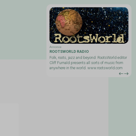
Annonce
ROOTSWORLD RADIO
ducerede folkudgivelser -
Folk, roots, jazz and beyond: RootsWorld editor
Cliff Furnald presents all sorts of music from
anywhere in the world. www.rootsworld.com