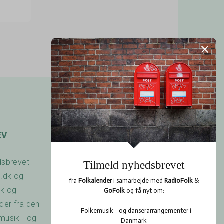
EV
OPSLAGSTAVLEN
dsbrevet
Har du arrangeret en
k.dk og
koncert? Savner du
dk og
nogen at spille med? Er
er fra den
der noget du gerne vil
musik - og
vide? Brug