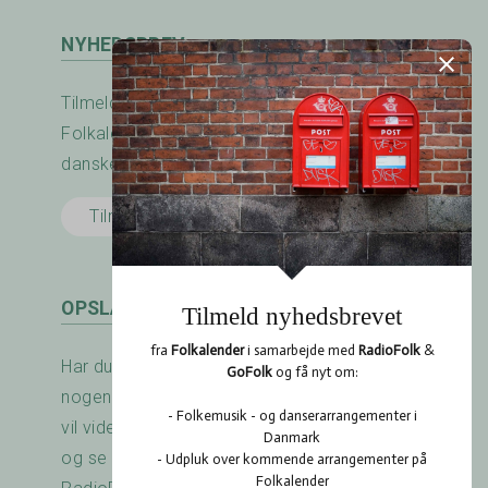
NYHEDSBREV
Tilmeld nyhedsbrevet fra RadioFolk.dk og
Folkalender.dk og modtag nyheder fra den
danske folkemusik - og dansescene.
Tilmeld her
OPSLAGSTAVLEN
Har du arrangeret en koncert? Savner du
nogen at spille med? Er der noget du gerne
vil vide? Brug RadioFolk.dk's Opslagstavle,
og se også hvad andre har gang i på