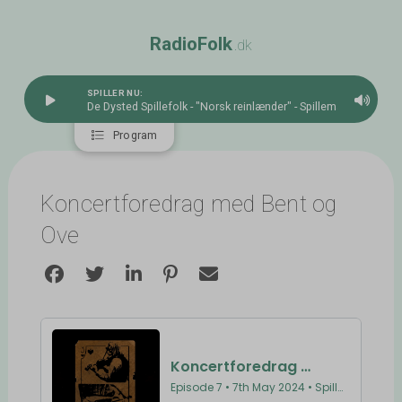
R
a
d
i
o
F
o
l
k
.dk
SPILLER NU:
De Dysted Spillefolk - "Norsk reinlænder" - Spillemandsmusik s
Program
Koncertforedrag med Bent og
Ove