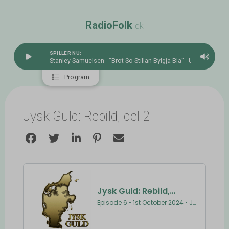
R
a
d
i
o
F
o
l
k
.dk
SPILLER NU:
Stanley Samuelsen - "Brot So Stillan Bylgja Bla" - Um Eg Kund
Program
Jysk Guld: Rebild, del 2