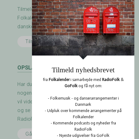
Tilmeld nyhedsbrevet fra RadioFolk.dk og
Folkalender.dk og modtag nyheder fra den
danske folkemusik - og dansescene.
Tilmeld her
OPSLAGSTAVLEN
Har du arrangeret en koncert? Savner du
nogen at spille med? Er der noget du gerne
vil vide? Brug RadioFolk.dk's Opslagstavle,
og se også hvad andre har gang i på
RadioFolk.dk's Opslagstavle.
Gå til Opslagstavlen