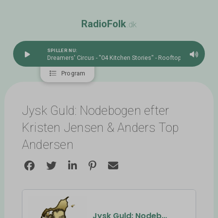
R
a
d
i
o
F
o
l
k
.dk
SPILLER NU:
Dreamers' Circus - "04 Kitchen Stories" - Rooftop Sesssions
Program
Jysk Guld: Nodebogen efter
Kristen Jensen & Anders Top
Andersen