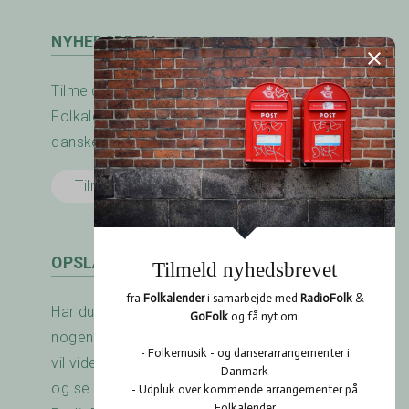
NYHEDSBREV
Tilmeld nyhedsbrevet fra RadioFolk.dk og
Folkalender.dk og modtag nyheder fra den
danske folkemusik - og dansescene.
Tilmeld her
OPSLAGSTAVLEN
Har du arrangeret en koncert? Savner du
nogen at spille med? Er der noget du gerne
vil vide? Brug RadioFolk.dk's Opslagstavle,
og se også hvad andre har gang i på