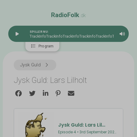
R
a
d
i
o
F
o
l
k
.dk
SPILLER NU:
TrackInfo
TrackInfoTrackInfoTrackInfoTrackInfoTrackInfoTrac
Program
Jysk Guld
Jysk Guld: Lars Lilholt