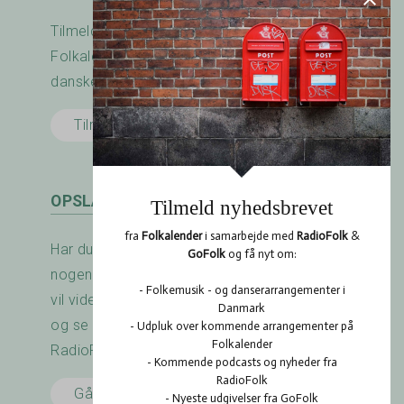
Tilmeld nyhedsbrevet fra RadioFolk.dk og
Folkalender.dk og modtag nyheder fra den
danske folkemusik - og dansescene.
Tilmeld her
OPSLAGSTAVLEN
Har du arrangeret en koncert? Savner du
nogen at spille med? Er der noget du gerne
vil vide? Brug RadioFolk.dk's Opslagstavle,
og se også hvad andre har gang i på
RadioFolk.dk's Opslagstavle.
Gå til Opslagstavlen