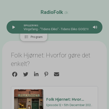
R
a
d
i
o
F
o
l
k
.dk
SPILLER NU:
Vingefang - "Tidens Ekko" - Tidens Ekko GO0218
Program
Folk Hjørnet: Hvorfor gøre det
enkelt?