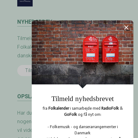
NYHEDSBREV
Tilmeld nyhedsbrevet fra RadioFolk.dk og
Folkalender.dk og modtag nyheder fra den
danske folkemusik - og dansescene.
Tilmeld her
OPSLAGSTAVLEN
Har du arrangeret en koncert? Savner du
nogen at spille med? Er der noget du gerne
vil vide? Brug RadioFolk.dk's Opslagstavle,