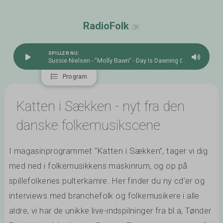
R
a
d
i
o
F
o
l
k
.dk
SPILLER NU:
Sussie Nielsen - "Molly Bawn" - Day Is Dawning GO0505
Program
Katten i Sækken - nyt fra den
danske folkemusikscene
I magasinprogrammet “Katten i Sækken”, tager vi dig
med ned i folkemusikkens maskinrum, og op på
spillefolkenes pulterkamre. Her finder du ny cd’er og
interviews med branchefolk og folkemusikere i alle
aldre, vi har de unikke live-indspilninger fra bl.a, Tønder