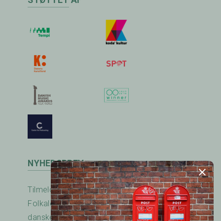
STØTTET AF
NYHEDSBREV
Tilmeld nyhedsbrevet fra RadioFolk.dk og
Folkalender.dk og modtag nyheder fra den
danske folkemusik - og dansescene.