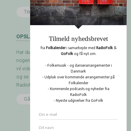
Tilmeld her
OPSLAGSTAVLEN
Har du arrangeret en koncert? Savner du
nogen at spille med? Er der noget du gerne
vil vide? Brug RadioFolk.dk's Opslagstavle,
og se også hvad andre har gang i på
RadioFolk.dk's Opslagstavle.
Gå til Opslagstavlen