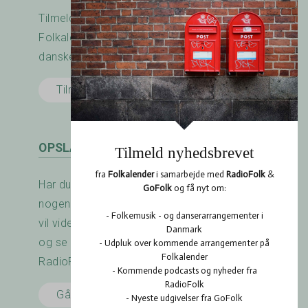
Tilmeld nyhedsbrevet fra RadioFolk.dk og
Folkalender.dk og modtag nyheder fra den
danske folkemusik - og dansescene.
Tilmeld her
OPSLAGSTAVLEN
Har du arrangeret en koncert? Savner du
nogen at spille med? Er der noget du gerne
vil vide? Brug RadioFolk.dk's Opslagstavle,
og se også hvad andre har gang i på
RadioFolk.dk's Opslagstavle.
Gå til Opslagstavlen