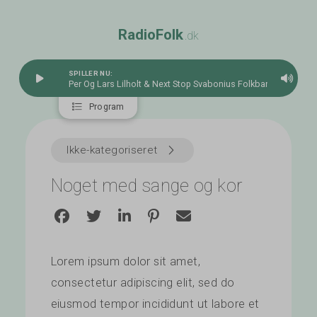
R
a
d
i
o
F
o
l
k
.dk
SPILLER NU:
Per Og Lars Lilholt & Next Stop Svabonius Folkband - "Ældst
Program
Ikke-kategoriseret
Noget med sange og kor
Lorem ipsum dolor sit amet,
consectetur adipiscing elit, sed do
eiusmod tempor incididunt ut labore et