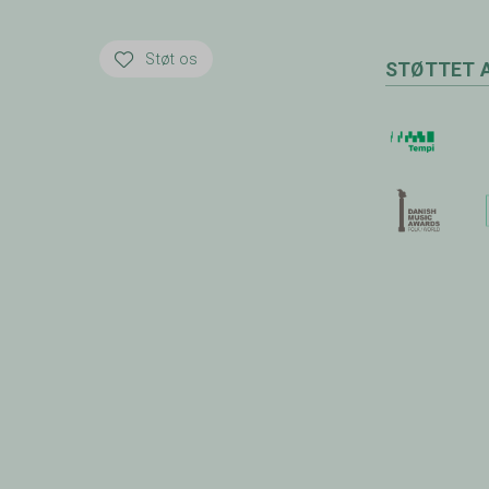
Støt os
STØTTET 