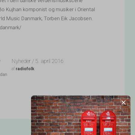
eret i den danske verdensmusikscene
 Bo Kujhan komponist og musiker i Oriental
rld Music Danmark, Torben Eik Jacobsen.
i-danmark/
Nyheder / 5. april 2016
e
af
radiofolk
idan