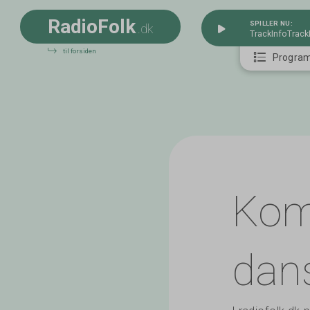
R
a
d
i
o
F
o
l
k
SPILLER NU:
.dk
TrackInfo
Track
til forsiden
Progra
Kom
dan