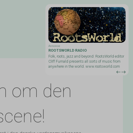
Annonce
IK HOFFMAN
ROOTSWORLD RADIO
Folk, roots, jazz and beyond: RootsWorld editor
Cliff Furnald presents all sorts of music from
d
anywhere in the world. www.rootsworld.com
m om den
scene!