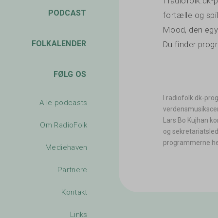
I radiofolk.dk
PODCAST
fortælle og sp
Mood, den egyp
FOLKALENDER
Du finder pro
FØLG OS
I radiofolk.dk-pr
Alle podcasts
verdensmusikscene
Lars Bo Kujhan ko
Om RadioFolk
og sekretariatsle
programmerne he
Mediehaven
Partnere
Kontakt
Links