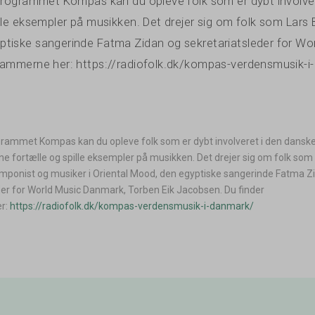
-programmet Kompas kan du opleve folk som er dybt involv
ille eksempler på musikken. Det drejer sig om folk som Lars
tiske sangerinde Fatma Zidan og sekretariatsleder for Wo
grammerne her: https://radiofolk.dk/kompas-verdensmusik-
ogrammet Kompas kan du opleve folk som er dybt involveret i den dansk
 fortælle og spille eksempler på musikken. Det drejer sig om folk som
mponist og musiker i Oriental Mood, den egyptiske sangerinde Fatma Z
der for World Music Danmark, Torben Eik Jacobsen. Du finder
r:
https://radiofolk.dk/kompas-verdensmusik-i-danmark/