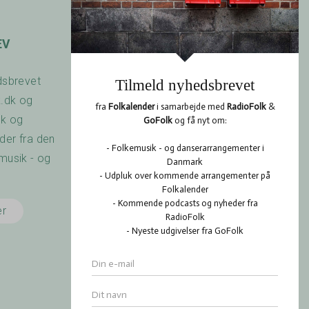
EV
OPSLAGSTAVLEN
dsbrevet
Har du arrangeret en
k.dk og
koncert? Savner du
dk og
nogen at spille med? Er
er fra den
der noget du gerne vil
musik - og
vide? Brug
RadioFolk.dk's
Opslagstavle, og se
er
også hvad andre har
gang i på RadioFolk.dk's
Opslagstavle.
Gå til
Opslagstavlen