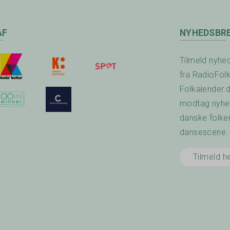
AF
NYHEDSBR
Tilmeld nyhe
fra RadioFol
Folkalender.
modtag nyhed
danske folke
dansescene.
Tilmeld h