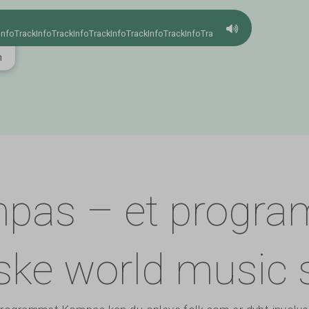
InfoTrackInfoTrackInfoTrackInfoTrackInfoTrackInfoTrackInfo
m
Annonce
VIOLINBYGGER ER
Forsiden
pas – et progra
ske world music 