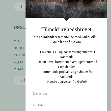
Tilmeld her
OPSLAGSTAVLEN
Har du arrangeret en koncert? Savner du
nogen at spille med? Er der noget du gerne
vil vide? Brug RadioFolk.dk's Opslagstavle,
og se også hvad andre har gang i på
RadioFolk.dk's Opslagstavle.
Gå til Opslagstavlen