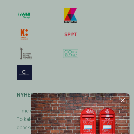
NYHEDSBREV
Tilmeld nyhedsbrevet fra RadioFolk.dk og
Folkalender.dk og modtag nyheder fra den
danske folkemusik - og dansescene.