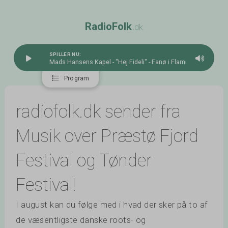
R
a
d
i
o
F
o
l
k
.dk
SPILLER NU:
Mads Hansens Kapel - "Hej Fideli" - Fanø i Flammer
Program
radiofolk.dk sender fra
Musik over Præstø Fjord
Festival og Tønder
Festival!
I august kan du følge med i hvad der sker på to af
de væsentligste danske roots- og