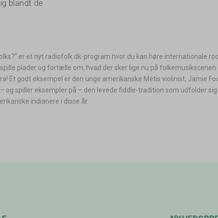
ig blandt de
lks?” er et nyt radiofolk.dk-program hvor du kan høre internationale ro
spille plader og fortælle om, hvad der sker lige nu på folkemusikscenen
a! Et godt eksempel er den unge amerikanske Métis violinist, Jamie Fox
 og spiller eksempler på – den levede fiddle-tradition som udfolder sig
ikanske indianere i disse år.