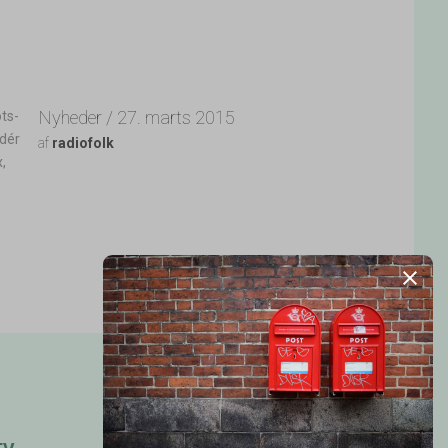
Nyheder / 27. marts 2015
ots-
 dér
af
radiofolk
,