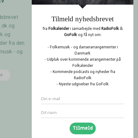
EV
OPSLAGSTAVLEN
dsbrevet
Har du arrangeret en
k.dk og
koncert? Savner du
dk og
nogen at spille med? Er
er fra den
der noget du gerne vil
musik - og
vide? Brug
RadioFolk.dk's
Opslagstavle, og se
er
også hvad andre har
gang i på RadioFolk.dk's
Opslagstavle.
Gå til
Opslagstavlen