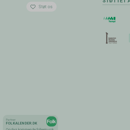
STØTTET 
Støt os
Partner
Partner
FOLKALENDER.DK
STATENS
KUNSTFOND
Opdag kommende folkemusik