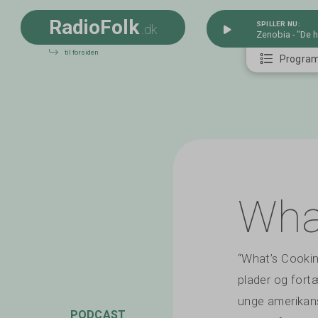
R
a
d
i
o
F
o
l
k
SPILLER NU:
.dk
Zenobia - "De h
til forsiden
Progra
What
“What’s Cooking
plader og fort
unge amerikans
PODCAST