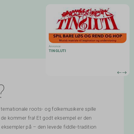
Annonce
IO
TINGLUTI
 beyond: RootsWorld editor
 all sorts of music from
d
ld. www.rootsworld.com
?
ternationale roots- og folkemusikere spille
r de kommer fra! Et godt eksempel er den
 eksempler på – den levede fiddle-tradition