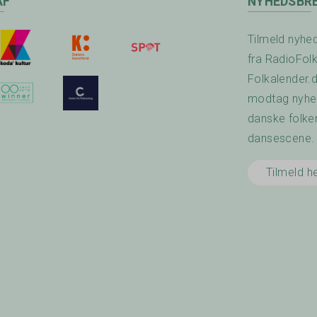
AF
NYHEDSBR
Tilmeld nyhe
fra RadioFol
Folkalender.
modtag nyhed
danske folke
dansescene.
Tilmeld h