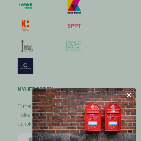
NYHEDSBREV
Tilmeld nyhedsbrevet fra RadioFolk.dk og
Folkalender.dk og modtag nyheder fra den
danske folkemusik - og dansescene.
Tilmeld her