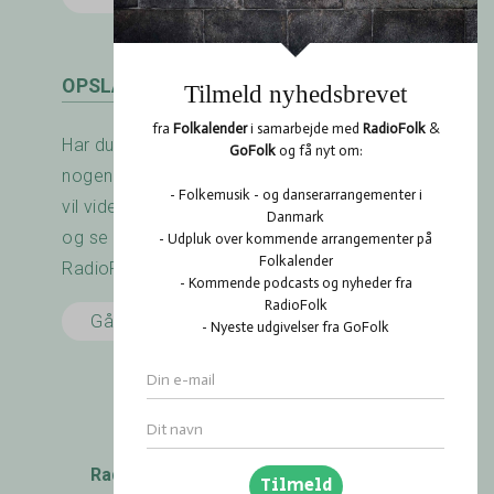
OPSLAGSTAVLEN
Har du arrangeret en koncert? Savner du
nogen at spille med? Er der noget du gerne
vil vide? Brug RadioFolk.dk's Opslagstavle,
og se også hvad andre har gang i på
RadioFolk.dk's Opslagstavle.
Gå til Opslagstavlen
RadioFolk
.dk