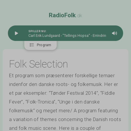
R
a
d
i
o
F
o
l
k
.dk
SPILLER NU:
Carl Erik Lundgaard - "Tellings Hopsa" - Errindring
Program
Folk Selection
Et program som præsenterer forskellige temaer
indenfor den danske roots- og folkemusik. Her er
et par eksempler: “Tønder Festival 2014”, “Fiddle
Fever”, “Folk-Tronica”, “Unge i den danske
folkemusik” og meget mere/ A program featuring
a variation of themes concerning the Danish roots
and folk music scene. Here is a couple of